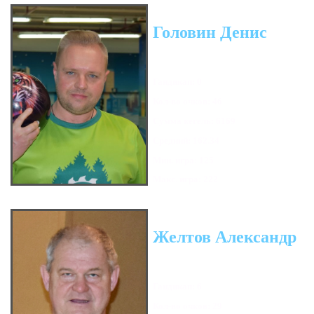
Головин Денис
Гандикап: 0
Кол-во очков: 46
Сумма кегель: 6169
Средний: 162.34
Мин. игра: 125
Макс. игра: 222
Желтов Александр
Гандикап: 6
Кол-во очков: 29