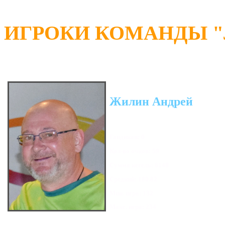
ИГРОКИ КОМАНДЫ "Л
Жилин Андрей
Гандикап: 0
Кол-во очков: 59
Сумма кегель: 6148
Средний: 180.82
Мин. игра: 132
Макс. игра: 234