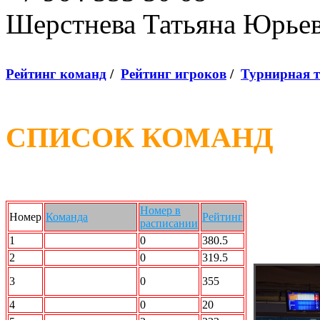
Шерстнева Татьяна Юрье
Рейтинг команд
/
Рейтинг игроков
/
Турнирная 
СПИСОК КОМАНД
Номер в
Номер
Команда
Рейтинг
расписании
1
SMOK
0
380.5
2
ДЦ УЛЬТРАС
0
319.5
Радикальный
3
0
355
Шторм
4
ССК
0
20