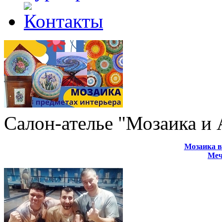
Салон-ателье "Мозаика и
Мозаика в
Меч