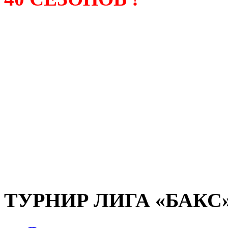
Лига «БАКС» – родонача
любительсих лиг боулинга
России. Открытие первой
состоялось в сентябре 200
и это была самая первая
любительская лига боулин
России.
ТУРНИР ЛИГА «БАКС