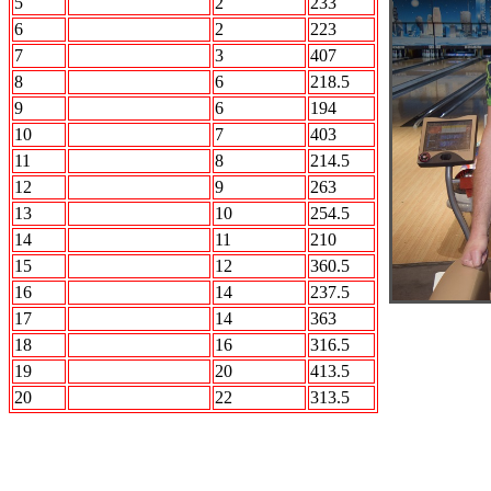
5
Force Team
2
233
6
STRIKE FORCE
2
223
7
2 X 2
3
407
8
ROCK n Bowl
6
218.5
9
СБОРНАЯ МИРА
6
194
10
STALKER
7
403
11
Интер
8
214.5
12
Акуна Матата
9
263
13
БОН
10
254.5
14
Лесопилка
11
210
15
Вежливые люди
12
360.5
16
АВТО.ru
14
237.5
17
Кристалл
14
363
18
ПО Барабану
16
316.5
19
АВАНГАРД
20
413.5
20
РЕСПЕКТ
22
313.5