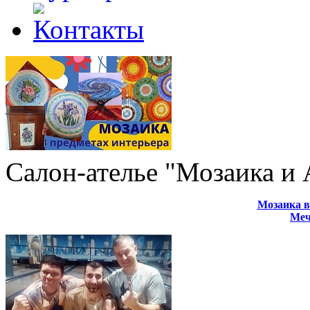
Салон-ателье "Мозаика и
Мозаика в
Меч