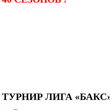
Лига «БАКС» – родонача
любительсих лиг боулинга
России. Открытие первой
состоялось в сентябре 200
и это была самая первая
любительская лига боулин
России.
ТУРНИР ЛИГА «БАКС