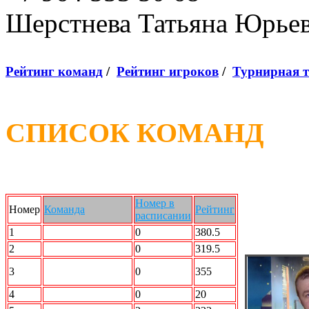
Шерстнева Татьяна Юрье
Рейтинг команд
/
Рейтинг игроков
/
Турнирная 
СПИСОК КОМАНД
Номер в
Номер
Команда
Рейтинг
расписании
1
SMOK
0
380.5
2
ДЦ УЛЬТРАС
0
319.5
Радикальный
3
0
355
Шторм
4
ССК
0
20