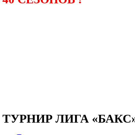
Лига «БАКС» – родонача
любительсих лиг боулинга
России. Открытие первой
состоялось в сентябре 200
и это была самая первая
любительская лига боулин
России.
ТУРНИР ЛИГА «БАКС