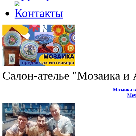
Салон-ателье "Мозаика и
Мозаика в
Меч