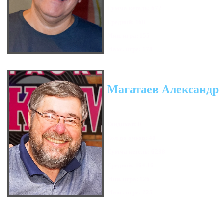
Сумма кегель: 672
Средний: 168
Мин. игра: 155
Макс. игра: 178
Магатаев Александр
Гандикап: 0
Кол-во очков: 40
Сумма кегель: 6238
Средний: 164.16
Мин. игра: 126
Макс. игра: 225