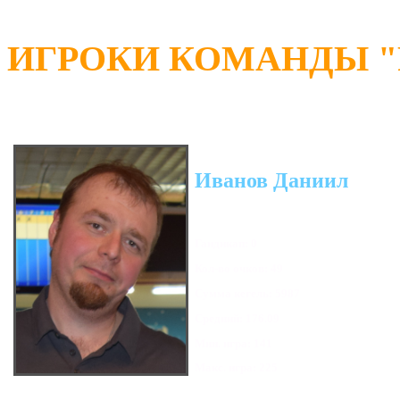
ИГРОКИ КОМАНДЫ "R
Иванов Даниил
Гандикап: 0
Кол-во очков: 49
Сумма кегель: 5987
Средний: 176.09
Мин. игра: 141
Макс. игра: 225