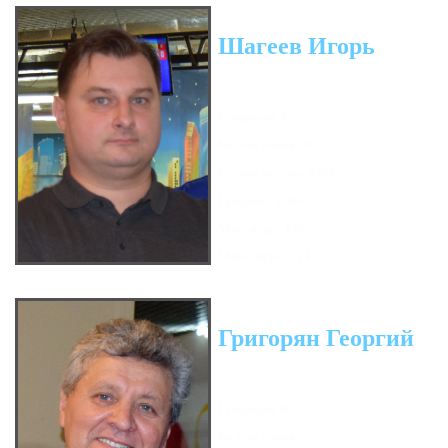
Шагеев Игорь
Гандикап: 0
Кол-во очков: 47.5
Сумма кегель: 6478
Средний: 170.47
Мин. игра: 132
Макс. игра: 224
Григорян Георгий
Гандикап: 0
Кол-во очков: 7