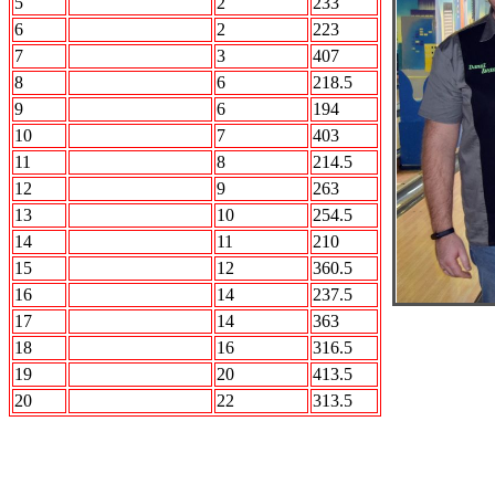
5
Force Team
2
233
6
STRIKE FORCE
2
223
7
2 X 2
3
407
8
ROCK n Bowl
6
218.5
9
СБОРНАЯ МИРА
6
194
10
STALKER
7
403
11
Интер
8
214.5
12
Акуна Матата
9
263
13
БОН
10
254.5
14
Лесопилка
11
210
15
Вежливые люди
12
360.5
16
АВТО.ru
14
237.5
17
Кристалл
14
363
18
ПО Барабану
16
316.5
19
АВАНГАРД
20
413.5
20
РЕСПЕКТ
22
313.5