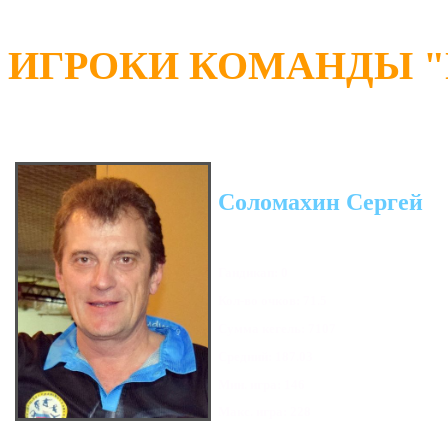
ИГРОКИ КОМАНДЫ "П
Соломахин Сергей
Гандикап: 0
Кол-во очков: 71.5
Сумма кегель: 7107
Средний: 187.03
Мин. игра: 146
Макс. игра: 228