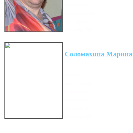
Сумма кегель: 6780
Средний: 178.42
Мин. игра: 138
Макс. игра: 220
Соломахина Марина
Гандикап: 8
Кол-во очков: 0
Сумма кегель: 560
Средний: 140
Мин. игра: 129
Макс. игра: 166