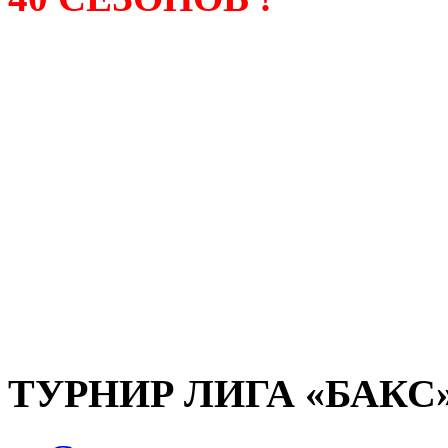
Лига «БАКС» – родонача
любительсих лиг боулинга
России. Открытие первой
состоялось в сентябре 200
и это была самая первая
любительская лига боулин
России.
ТУРНИР ЛИГА «БАКС