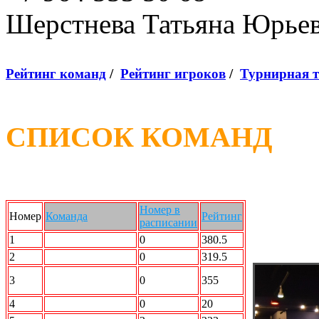
Шерстнева Татьяна Юрье
Рейтинг команд
/
Рейтинг игроков
/
Турнирная 
СПИСОК КОМАНД
Номер в
Номер
Команда
Рейтинг
расписании
1
SMOK
0
380.5
2
ДЦ УЛЬТРАС
0
319.5
Радикальный
3
0
355
Шторм
4
ССК
0
20