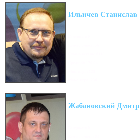
Ильичев Станислав
Гандикап: 0
Кол-во очков: 56
Сумма кегель: 6118
Средний: 179.94
Мин. игра: 128
Макс. игра: 236
Жабановский Дмитр
Гандикап: 0
Кол-во очков: 63