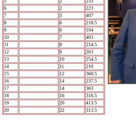
5
Force Team
2
233
6
STRIKE FORCE
2
223
7
2 X 2
3
407
8
ROCK n Bowl
6
218.5
9
СБОРНАЯ МИРА
6
194
10
STALKER
7
403
11
Интер
8
214.5
12
Акуна Матата
9
263
13
БОН
10
254.5
14
Лесопилка
11
210
15
Вежливые люди
12
360.5
16
АВТО.ru
14
237.5
17
Кристалл
14
363
18
ПО Барабану
16
316.5
19
АВАНГАРД
20
413.5
20
РЕСПЕКТ
22
313.5