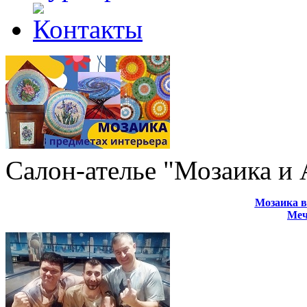
Салон-ателье "Мозаика и
Мозаика в
Меч