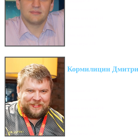
Гандикап: -8
Кол-во очков: 34
Сумма кегель: 3138
Средний: 196.13
Мин. игра: 150
Макс. игра: 238
Кормилицин Дмитр
Гандикап: -4
Кол-во очков: 50
Сумма кегель: 4850
Средний: 186.54
Мин. игра: 126
Макс. игра: 244