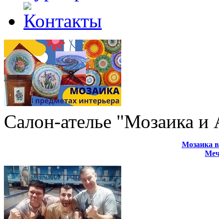
Салон-ателье "Мозаика и
Мозаика в
Меч