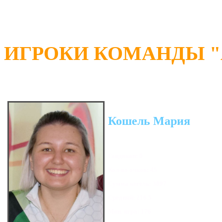
ИГРОКИ КОМАНДЫ "А
Кошель Мария
Гандикап: 0
Кол-во очков: 45
Сумма кегель: 3897
Средний: 216.5
Мин. игра: 176