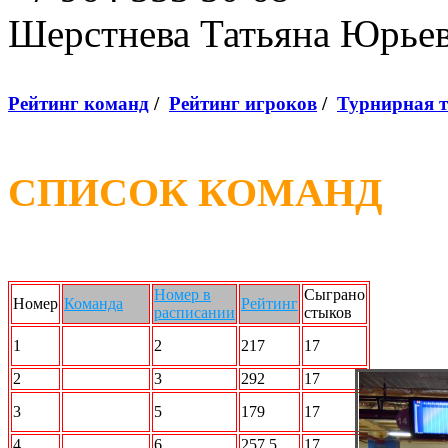
Шерстнева Татьяна Юрье
Рейтинг команд
/
Рейтинг игроков
/
Турнирная 
СПИСОК КОМАНД
Номер в
Сыграно
Номер
Команда
Рейтинг
расписании
стыков
STRIKE
1
2
217
17
FORCE
2
2 X 2
3
292
17
ШАГ
3
5
179
17
Вперед
4
Кони
6
257.5
17