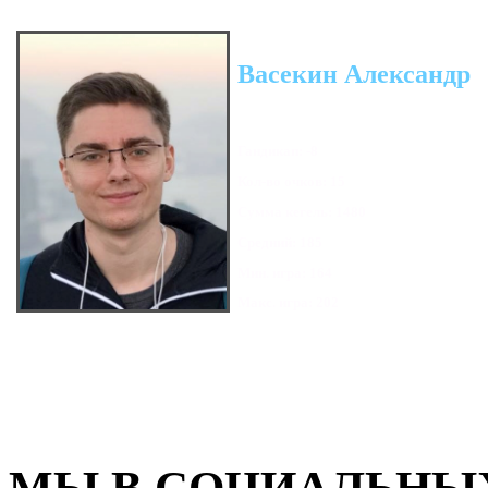
Васекин Александр
Гандикап: -8
Кол-во очков: 15
Сумма кегель: 1480
Средний: 185
Мин. игра: 164
Макс. игра: 202
МЫ В СОЦИАЛЬНЫХ