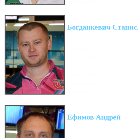
Макс. игра: 270
Богданкевич Станис
Гандикап: 0
Кол-во очков: 76
Сумма кегель: 6760
Средний: 198.82
Мин. игра: 149
Макс. игра: 258
Ефимов Андрей