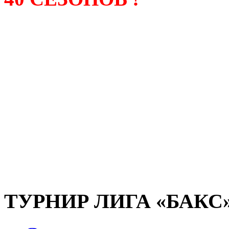
Лига «БАКС» – родонача
любительсих лиг боулинга
России. Открытие первой
состоялось в сентябре 200
и это была самая первая
любительская лига боулин
России.
ТУРНИР ЛИГА «БАКС