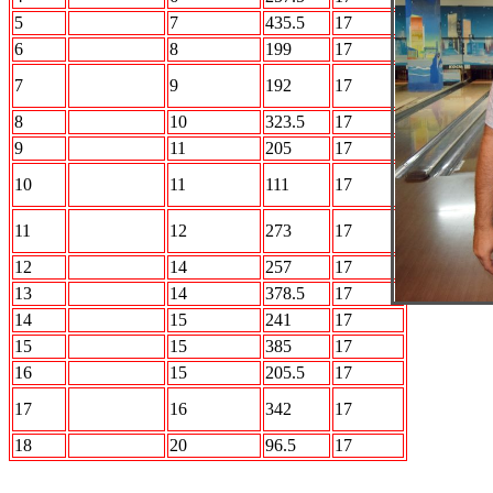
5
STALKER
7
435.5
17
6
Интер
8
199
17
Акуна
7
9
192
17
Матата
8
БОН
10
323.5
17
9
Лесопилка
11
205
17
Прощай
10
11
111
17
разум
Вежливые
11
12
273
17
люди
12
АВТО.ru
14
257
17
13
Кристалл
14
378.5
17
14
5й элемент
15
241
17
15
Альянс
15
385
17
16
СОДа
15
205.5
17
ПО
17
16
342
17
Барабану
18
АВАНГАРД
20
96.5
17