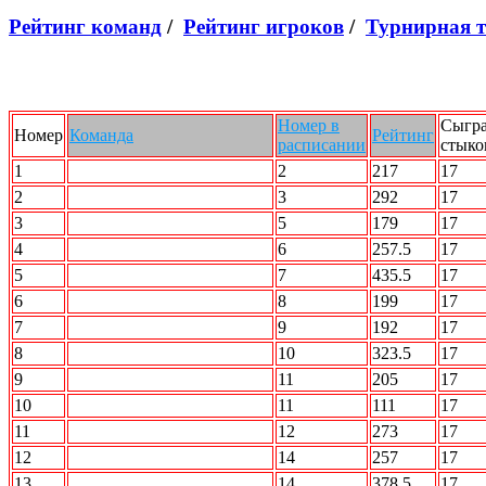
Рейтинг команд
/
Рейтинг игроков
/
Турнирная 
Номер в
Сыгр
Номер
Команда
Рейтинг
расписании
стыко
1
STRIKE FORCE
2
217
17
2
2 X 2
3
292
17
3
ШАГ Вперед
5
179
17
4
Кони
6
257.5
17
5
STALKER
7
435.5
17
6
Интер
8
199
17
7
Акуна Матата
9
192
17
8
БОН
10
323.5
17
9
Лесопилка
11
205
17
10
Прощай разум
11
111
17
11
Вежливые люди
12
273
17
12
АВТО.ru
14
257
17
13
Кристалл
14
378.5
17