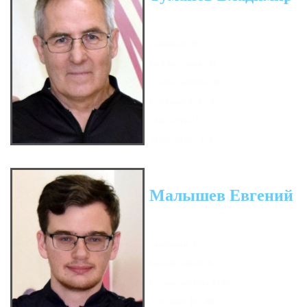
Гандикап: 9
Кол-во очков: 45
Сумма кегель: 5873
Средний: 172.74
Мин. игра: 122
Макс. игра: 226
Малышев Евгений
Гандикап: 0
Кол-во очков: 9
Сумма кегель: 1343
Средний: 167.88