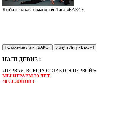
Любительская командная Лига «БАКС»
Положение Лиги «БАКС»
Хочу в Лигу «Бакс» !
НАШ ДЕВИЗ :
«ПЕРВАЯ, ВСЕГДА ОСТАЕТСЯ ПЕРВОЙ!»
МЫ ИГРАЕМ 20 ЛЕТ,
40 СЕЗОНОВ !
Лига «БАКС» – родоначальник
любительсих лиг боулинга в
России. Открытие первой лиги
состоялось в сентябре 2000 года,
и это была самая первая
любительская лига боулинга в
России.