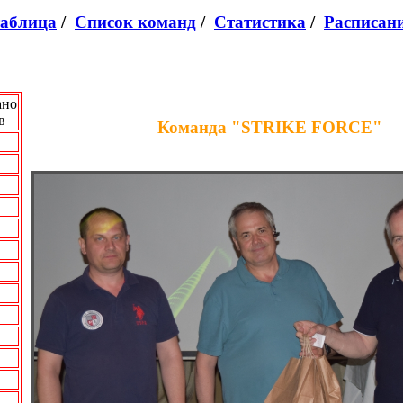
таблица
/
Список команд
/
Статистика
/
Расписан
ано
в
Команда "STRIKE FORCE"