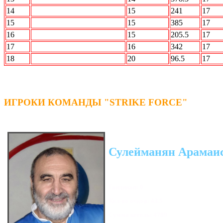
14
5й элемент
15
241
17
15
Альянс
15
385
17
16
СОДа
15
205.5
17
17
ПО Барабану
16
342
17
18
АВАНГАРД
20
96.5
17
ИГРОКИ КОМАНДЫ "STRIKE FORCE"
Сулейманян Арамаи
Гандикап: 0
Кол-во очков: 43.5
Сумма кегель: 4789