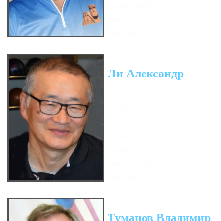
Средний: 184.19
Мин. игра: 137
Макс. игра: 236
Ли Александр
Гандикап: 9
Кол-во очков: 9.5
Сумма кегель: 1402
Средний: 175.25
Мин. игра: 160
Макс. игра: 189
Туманов Владимир