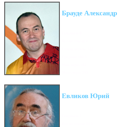
Брауде Александр
Гандикап: 0
Кол-во очков: 4
Сумма кегель: 722
Средний: 180.5
Мин. игра: 162
Макс. игра: 193
Евликов Юрий
Гандикап: 1
Кол-во очков: 34.5