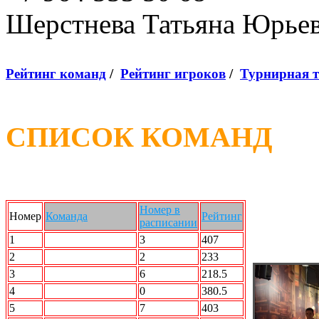
Шерстнева Татьяна Юрье
Рейтинг команд
/
Рейтинг игроков
/
Турнирная 
СПИСОК КОМАНД
Номер в
Номер
Команда
Рейтинг
расписании
1
2 X 2
3
407
2
Force Team
2
233
3
ROCK n Bowl
6
218.5
4
SMOK
0
380.5
5
STALKER
7
403