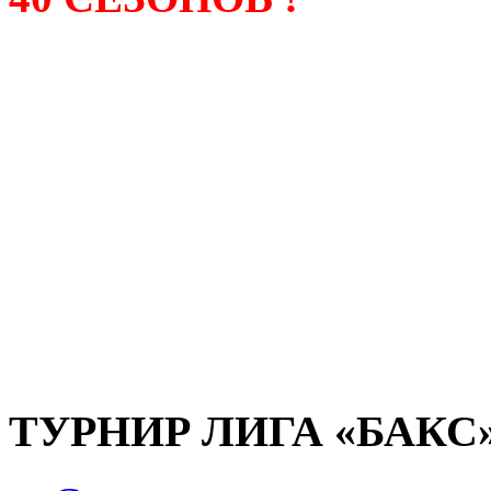
Лига «БАКС» – родонача
любительсих лиг боулинга
России. Открытие первой
состоялось в сентябре 200
и это была самая первая
любительская лига боулин
России.
ТУРНИР ЛИГА «БАКС