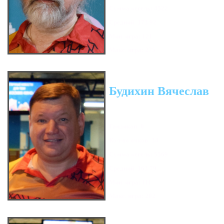
Сумма кегель: 4522
Средний: 173.92
Мин. игра: 121
Макс. игра: 275
Будихин Вячеслав
Гандикап: 0
Кол-во очков: 34
Сумма кегель: 5569
Средний: 163.79
Мин. игра: 111
Макс. игра: 202