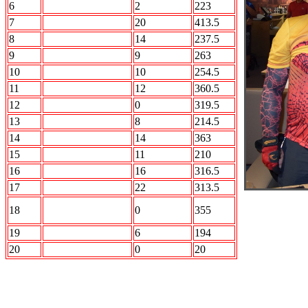
6
STRIKE FORCE
2
223
7
АВАНГАРД
20
413.5
8
АВТО.ru
14
237.5
9
Акуна Матата
9
263
10
БОН
10
254.5
11
Вежливые люди
12
360.5
12
ДЦ УЛЬТРАС
0
319.5
13
Интер
8
214.5
14
Кристалл
14
363
15
Лесопилка
11
210
16
ПО Барабану
16
316.5
17
РЕСПЕКТ
22
313.5
Радикальный
18
0
355
Шторм
19
СБОРНАЯ МИРА
6
194
20
ССК
0
20