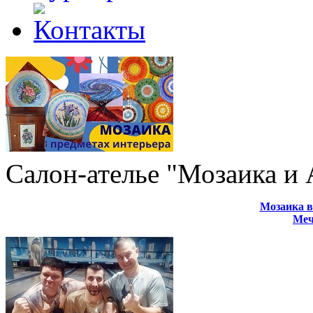
Салон-ателье "Мозаика и
Мозаика в
Меч