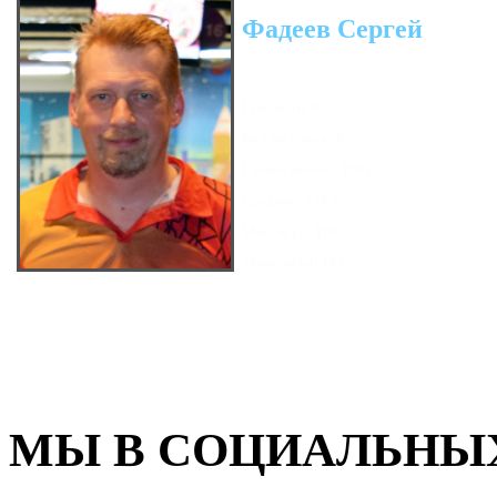
Фадеев Сергей
Гандикап: 0
Кол-во очков: 6
Сумма кегель: 1902
Средний: 158.5
Мин. игра: 119
Макс. игра: 192
МЫ В СОЦИАЛЬНЫХ