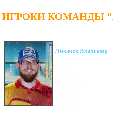
ИГРОКИ КОМАНДЫ "А
Лихачев Владимир
Гандикап: 0
Кол-во очков: 63
Сумма кегель: 7129
Средний: 187.61
Мин. игра: 135
Макс. игра: 247