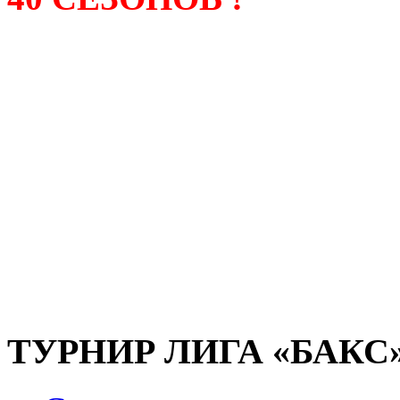
Лига «БАКС» – родонача
любительсих лиг боулинга
России. Открытие первой
состоялось в сентябре 200
и это была самая первая
любительская лига боулин
России.
ТУРНИР ЛИГА «БАКС