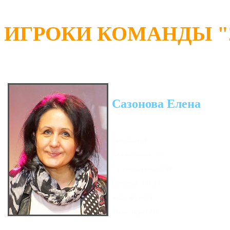
ИГРОКИ КОМАНДЫ "2
Сазонова Елена
Гандикап: 0
Кол-во очков: 72
Сумма кегель: 7269
Средний: 191.29
Мин. игра: 147
Макс. игра: 250