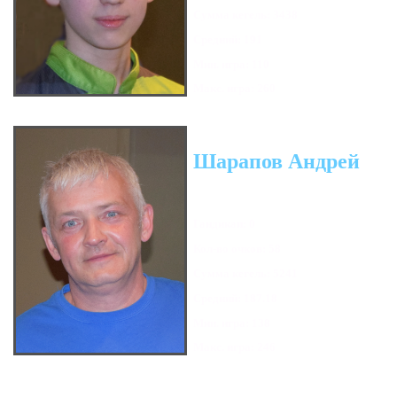
Сумма кегель: 3438
Средний: 191
Мин. игра: 110
Макс. игра: 260
Шарапов Андрей
Гандикап: 0
Кол-во очков: 58
Сумма кегель: 5241
Средний: 187.18
Мин. игра: 138
Макс. игра: 246