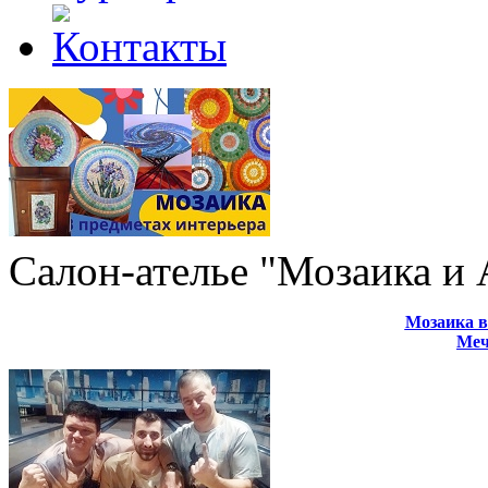
Салон-ателье "Мозаика и
Мозаика в
Меч