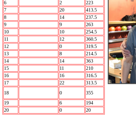
6
STRIKE FORCE
2
223
7
АВАНГАРД
20
413.5
8
АВТО.ru
14
237.5
9
Акуна Матата
9
263
10
БОН
10
254.5
11
Вежливые люди
12
360.5
12
ДЦ УЛЬТРАС
0
319.5
13
Интер
8
214.5
14
Кристалл
14
363
15
Лесопилка
11
210
16
ПО Барабану
16
316.5
17
РЕСПЕКТ
22
313.5
Радикальный
18
0
355
Шторм
19
СБОРНАЯ МИРА
6
194
20
ССК
0
20