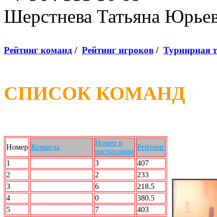
Шерстнева Татьяна Юрье
Рейтинг команд
/
Рейтинг игроков
/
Турнирная 
СПИСОК КОМАНД
Номер в
Номер
Команда
Рейтинг
расписании
1
2 X 2
3
407
2
Force Team
2
233
3
ROCK n Bowl
6
218.5
4
SMOK
0
380.5
5
STALKER
7
403