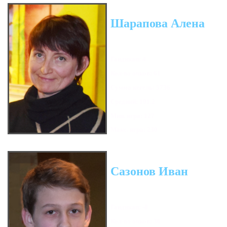
Шарапова Алена
Гандикап: 4
Кол-во очков: 61
Сумма кегель: 5736
Средний: 191.2
Мин. игра: 127
Макс. игра: 230
Сазонов Иван
Гандикап: -8
Кол-во очков: 36