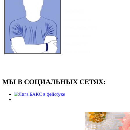
Гандикап: 8
Кол-во очков: 2
Сумма кегель: 1175
Средний: 146.88
Мин. игра: 127
Макс. игра: 161
МЫ В СОЦИАЛЬНЫХ СЕТЯХ: