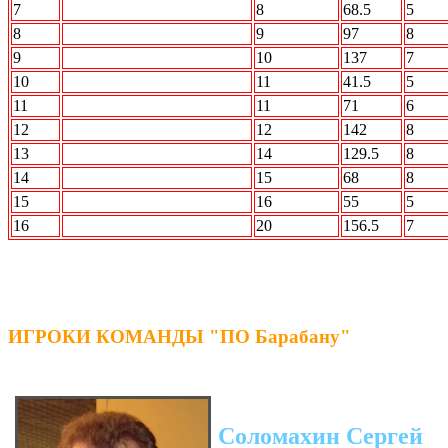
7
Интер
8
68.5
5
8
Акуна Матата
9
97
8
9
БОН
10
137
7
10
Лесопилка
11
41.5
5
11
Прощай разум
11
71
6
12
Вежливые люди
12
142
8
13
АВТО.ru
14
129.5
8
14
СОДа
15
68
8
15
ПО Барабану
16
55
5
16
АВАНГАРД
20
156.5
7
ИГРОКИ КОМАНДЫ "ПО Барабану"
Соломахин Сергей