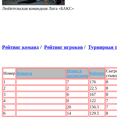
Любительская командная Лига «БАКС»
Рейтинг команд
/
Рейтинг игроков
/
Турнирная 
Номер в
Сыгр
Номер
Команда
Рейтинг
расписании
стыко
1
STALKER
7
176
8
2
STRIKE FORCE
2
22.5
8
3
SUPERNOVA
6
167
8
4
ёЁ
0
122
7
5
АВАНГАРД
20
156.5
7
6
АВТО.ru
14
129.5
8