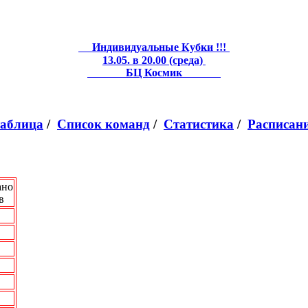
Индивидуальные Кубки !!!
13.05. в 20.00 (среда)
БЦ Космик
таблица
/
Список команд
/
Статистика
/
Расписан
ано
в