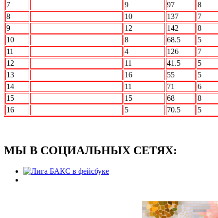
7
Акуна Матата
9
97
8
8
БОН
10
137
7
9
Вежливые люди
12
142
8
10
Интер
8
68.5
5
11
КОАЛИЦИЯ
4
126
7
12
Лесопилка
11
41.5
5
13
ПО Барабану
16
55
5
14
Прощай разум
11
71
6
15
СОДа
15
68
8
16
ШАГ Вперед
5
70.5
5
МЫ В СОЦИАЛЬНЫХ СЕТЯХ: