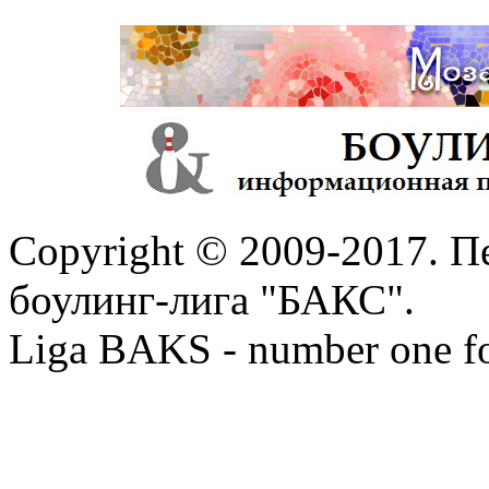
Copyright © 2009-2017. П
боулинг-лига "БАКС".
Liga BAKS - number one f