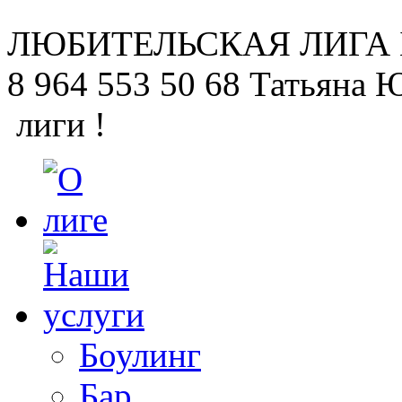
ЛЮБИТЕЛЬСКАЯ
ЛИГА
8 964 553 50 68
Татьяна 
лиги !
Боулинг
Бар