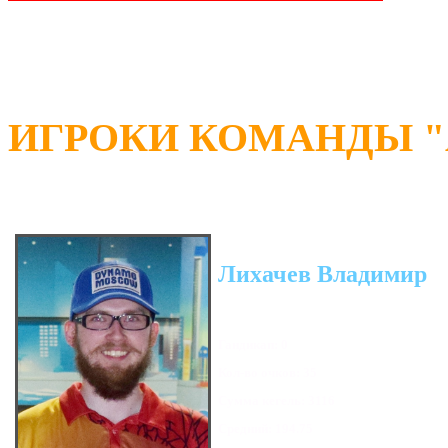
ИГРОКИ КОМАНДЫ "А
Лихачев Владимир
Гандикап: 0
Кол-во очков: 35
Сумма кегель: 3116
Средний: 194.75