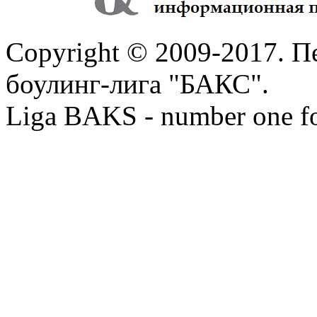
Copyright © 2009-2017. П
боулинг-лига "БАКС".
Liga BAKS - number one f