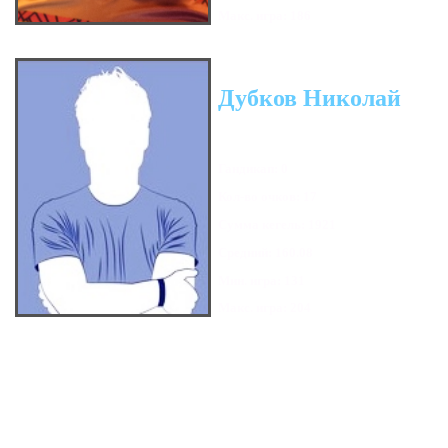
Макс. игра: 186
Дубков Николай
Гандикап: 0
Кол-во очков: 17
Сумма кегель: 1921
Средний: 160.08
Мин. игра: 131
Макс. игра: 204