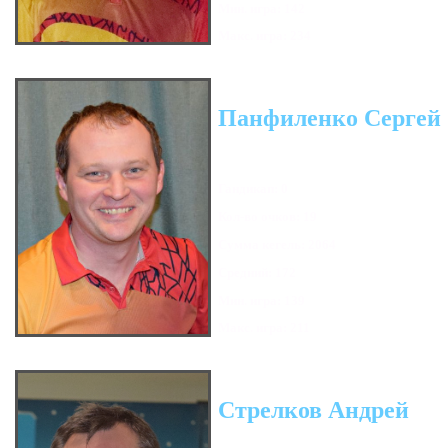
Мин. игра: 142
Макс. игра: 234
Панфиленко Сергей
Гандикап: 0
Кол-во очков: 19
Сумма кегель: 2064
Средний: 172
Мин. игра: 139
Макс. игра: 211
Стрелков Андрей