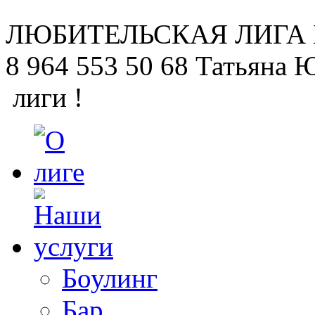
ЛЮБИТЕЛЬСКАЯ
ЛИГА
8 964 553 50 68
Татьяна 
лиги !
Боулинг
Бар