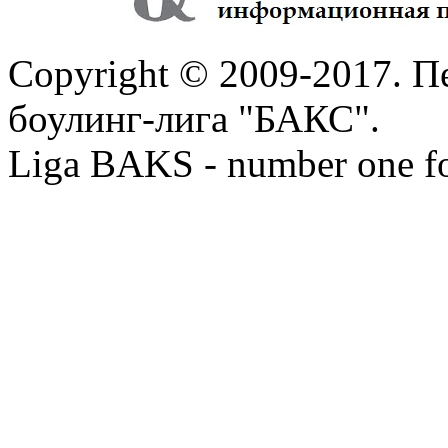
Copyright © 2009-2017. П
боулинг-лига "БАКС".
Liga BAKS - number one f