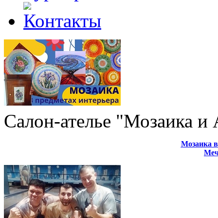
Салон-ателье "Мозаика и
Мозаика в
Меч