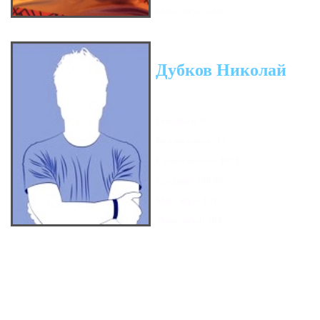
Макс. игра: 186
Дубков Николай
Гандикап: 0
Кол-во очков: 17
Сумма кегель: 1921
Средний: 160.08
Мин. игра: 131
Макс. игра: 204