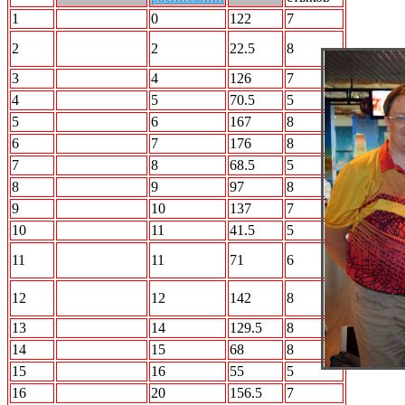
1
ёЁ
0
122
7
STRIKE
2
2
22.5
8
FORCE
3
КОАЛИЦИЯ
4
126
7
4
ШАГ Вперед
5
70.5
5
5
SUPERNOVA
6
167
8
6
STALKER
7
176
8
7
Интер
8
68.5
5
8
Акуна Матата
9
97
8
9
БОН
10
137
7
10
Лесопилка
11
41.5
5
Прощай
11
11
71
6
разум
Вежливые
12
12
142
8
люди
13
АВТО.ru
14
129.5
8
14
СОДа
15
68
8
15
ПО Барабану
16
55
5
16
АВАНГАРД
20
156.5
7