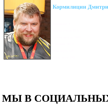
Кормилицин Дмитр
Гандикап: -4
Кол-во очков: 83.5
Сумма кегель: 7665
Средний: 182.5
Мин. игра: 129
Макс. игра: 242
МЫ В СОЦИАЛЬНЫХ