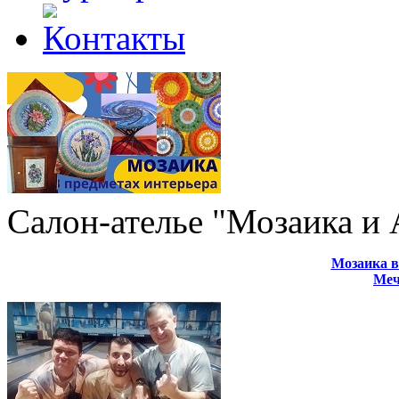
Салон-ателье "Мозаика и
Мозаика в
Меч