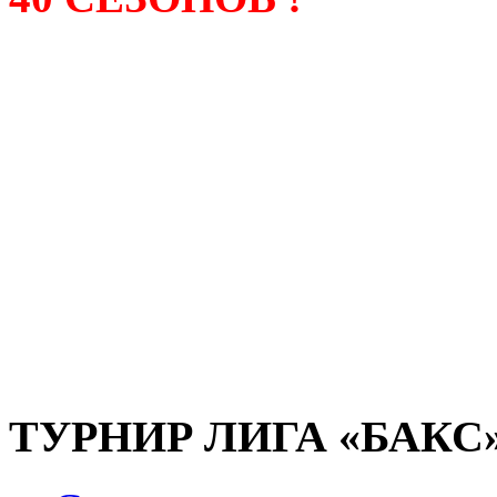
Лига «БАКС» – родонача
любительсих лиг боулинга
России. Открытие первой
состоялось в сентябре 200
и это была самая первая
любительская лига боулин
России.
ТУРНИР ЛИГА «БАКС