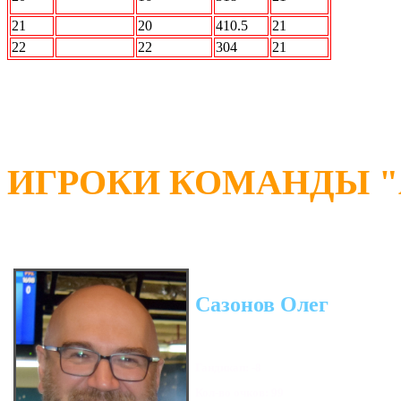
Барабану
21
АВАНГАРД
20
410.5
21
22
РЕСПЕКТ
22
304
21
ИГРОКИ КОМАНДЫ "А
Сазонов Олег
Гандикап: -8
Кол-во очков: 99