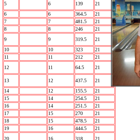
ROCK n
5
6
139
21
Bowl
6
Кони
6
364.5
21
7
STALKER
7
481.5
21
8
Интер
8
246
21
Акуна
9
9
319.5
21
Матата
10
БОН
10
323
21
11
Лесопилка
11
212
21
Прощай
12
11
64.5
21
разум
Вежливые
13
12
437.5
21
люди
14
Стингер
12
155.5
21
15
АВТО.ru
14
254.5
21
16
Кристалл
14
251.5
21
17
5й элемент
15
270
21
18
Альянс
15
478.5
21
19
МАлВалАл
16
444.5
21
ПО
20
16
318
21