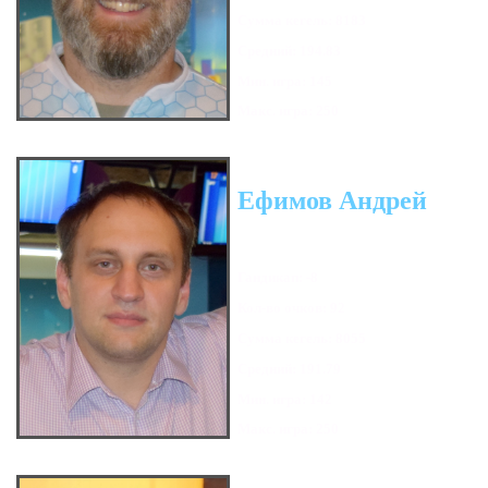
Сумма кегель: 8183
Средний: 194.83
Мин. игра: 145
Макс. игра: 250
Ефимов Андрей
Гандикап: -8
Кол-во очков: 92
Сумма кегель: 8055
Средний: 191.79
Мин. игра: 142
Макс. игра: 250