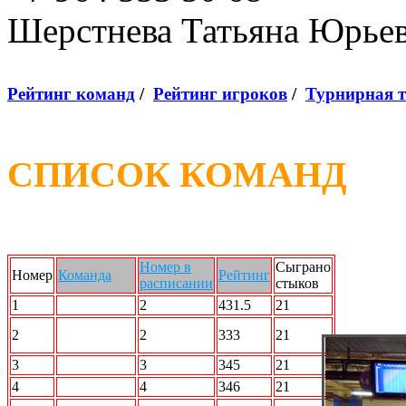
Шерстнева Татьяна Юрье
Рейтинг команд
/
Рейтинг игроков
/
Турнирная 
СПИСОК КОМАНД
Номер в
Сыграно
Номер
Команда
Рейтинг
расписании
стыков
1
Force Team
2
431.5
21
STRIKE
2
2
333
21
FORCE
3
2 X 2
3
345
21
4
N2L
4
346
21