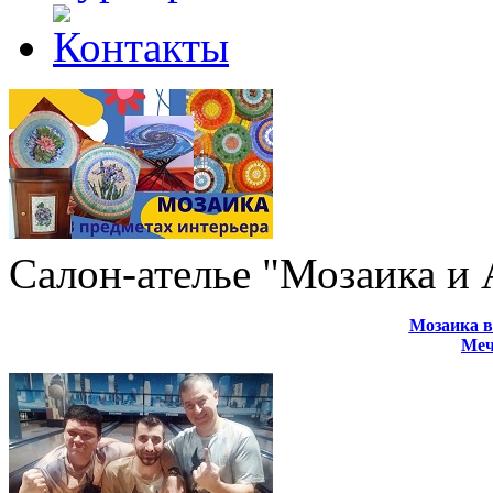
Салон-ателье "Мозаика и
Мозаика в
Меч