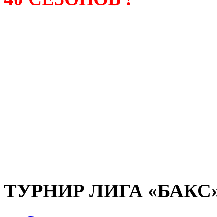
Лига «БАКС» – родонача
любительсих лиг боулинга
России. Открытие первой
состоялось в сентябре 200
и это была самая первая
любительская лига боулин
России.
ТУРНИР ЛИГА «БАКС