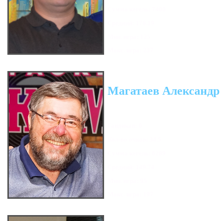
Сумма кегель: 7400
Средний: 176.19
Мин. игра: 125
Макс. игра: 237
Магатаев Александр
Гандикап: 0
Кол-во очков: 34.5
Сумма кегель: 6289
Средний: 149.74
Мин. игра: 95
Макс. игра: 197