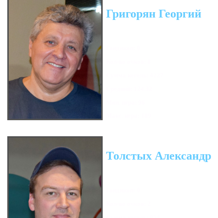
Григорян Георгий
Гандикап: 0
Кол-во очков: 8
Сумма кегель: 4227
Средний: 124.32
Мин. игра: 96
Макс. игра: 189
Толстых Александр
Гандикап: 0
Кол-во очков: 2
Сумма кегель: 954