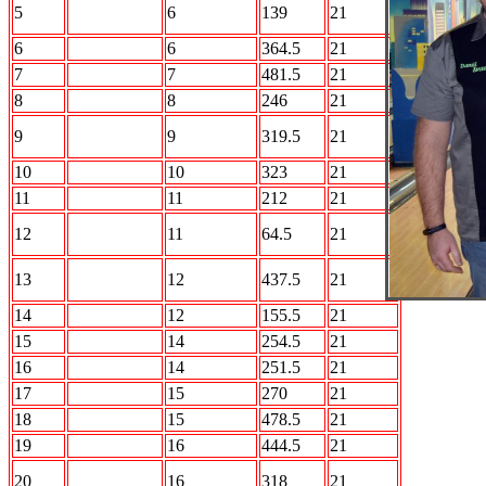
ROCK n
5
6
139
21
Bowl
6
Кони
6
364.5
21
7
STALKER
7
481.5
21
8
Интер
8
246
21
Акуна
9
9
319.5
21
Матата
10
БОН
10
323
21
11
Лесопилка
11
212
21
Прощай
12
11
64.5
21
разум
Вежливые
13
12
437.5
21
люди
14
Стингер
12
155.5
21
15
АВТО.ru
14
254.5
21
16
Кристалл
14
251.5
21
17
5й элемент
15
270
21
18
Альянс
15
478.5
21
19
МАлВалАл
16
444.5
21
ПО
20
16
318
21