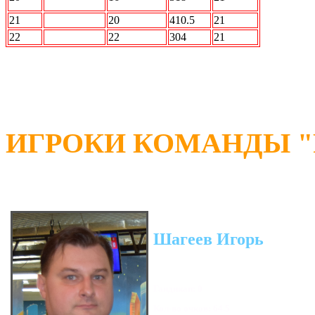
Барабану
21
АВАНГАРД
20
410.5
21
22
РЕСПЕКТ
22
304
21
ИГРОКИ КОМАНДЫ "R
Шагеев Игорь
Гандикап: 0
Кол-во очков: 64.5