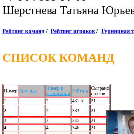
Шерстнева Татьяна Юрье
Рейтинг команд
/
Рейтинг игроков
/
Турнирная 
СПИСОК КОМАНД
Номер в
Сыграно
Номер
Команда
Рейтинг
расписании
стыков
1
Force Team
2
431.5
21
STRIKE
2
2
333
21
FORCE
3
2 X 2
3
345
21
4
N2L
4
346
21