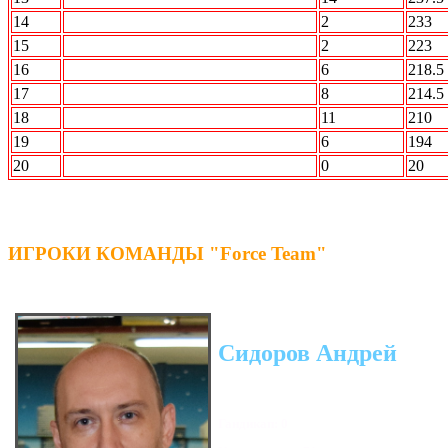
14
Force Team
2
233
15
STRIKE FORCE
2
223
16
ROCK n Bowl
6
218.5
17
Интер
8
214.5
18
Лесопилка
11
210
19
СБОРНАЯ МИРА
6
194
20
ССК
0
20
ИГРОКИ КОМАНДЫ "Force Team"
Сидоров Андрей
Гандикап: 0