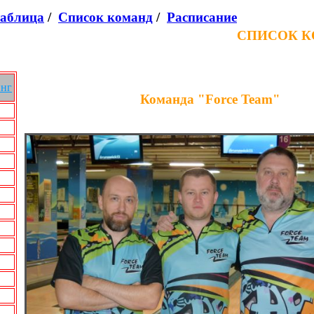
таблица
/
Список команд
/
Расписание
СПИСОК 
инг
Команда "Force Team"