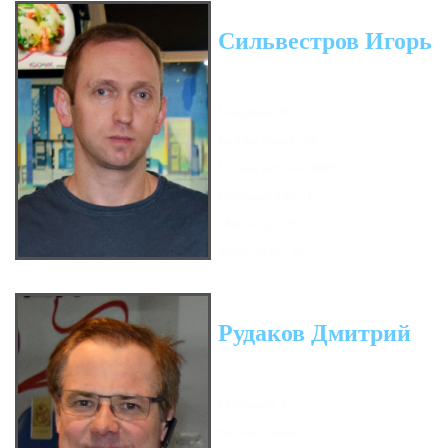
Сильвестров Игорь
Гандикап: 0
Кол-во очков: 30
Сумма кегель: 5689
Средний: 149.71
Мин. игра: 95
Макс. игра: 205
Рудаков Дмитрий
Гандикап: 0
Кол-во очков: 1