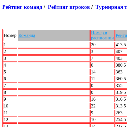
Рейтинг команд
/
Рейтинг игроков
/
Турнирная 
Номер в
Номер
Команда
Рейт
расписании
1
АВАНГАРД
20
413.5
2
2 X 2
3
407
3
STALKER
7
403
4
SMOK
0
380.5
5
Кристалл
14
363
6
Вежливые люди
12
360.5
7
Радикальный Шторм
0
355
8
ДЦ УЛЬТРАС
0
319.5
9
ПО Барабану
16
316.5
10
РЕСПЕКТ
22
313.5
11
Акуна Матата
9
263
12
БОН
10
254.5
13
АВТО.ru
14
237.5