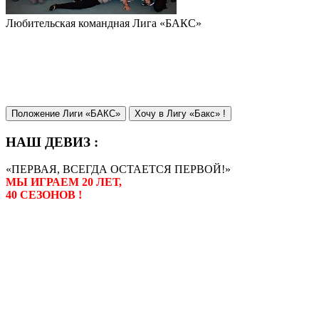
Любительская командная Лига «БАКС»
Положение Лиги «БАКС»
Хочу в Лигу «Бакс» !
НАШ ДЕВИЗ :
«ПЕРВАЯ, ВСЕГДА ОСТАЕТСЯ ПЕРВОЙ!»
МЫ ИГРАЕМ 20 ЛЕТ,
40 СЕЗОНОВ !
Лига «БАКС» – родоначальник
любительсих лиг боулинга в
России. Открытие первой лиги
состоялось в сентябре 2000 года,
и это была самая первая
любительская лига боулинга в
России.