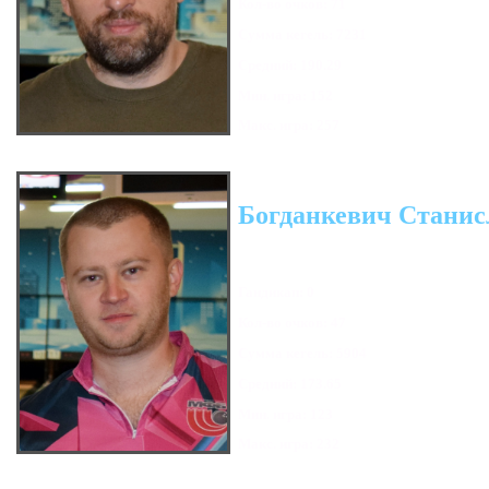
Кол-во очков: 71
Сумма кегель: 7231
Средний: 190.29
Мин. игра: 152
Макс. игра: 257
Богданкевич Станис
Гандикап: 0
Кол-во очков: 47
Сумма кегель: 5904
Средний: 173.65
Мин. игра: 123
Макс. игра: 232