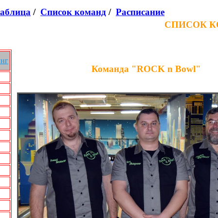
таблица
/
Список команд
/
Расписание
СПИСОК 
инг
Команда "ROCK n Bowl"