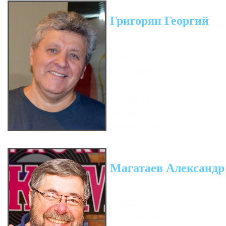
Григорян Георгий
Гандикап: 0
Кол-во очков: 7
Сумма кегель: 672
Средний: 168
Мин. игра: 155
Макс. игра: 178
Магатаев Александр
Гандикап: 0
Кол-во очков: 40