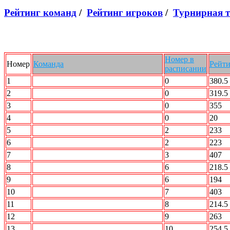
Рейтинг команд
/
Рейтинг игроков
/
Турнирная 
Номер в
Номер
Команда
Рейт
расписании
1
SMOK
0
380.5
2
ДЦ УЛЬТРАС
0
319.5
3
Радикальный Шторм
0
355
4
ССК
0
20
5
Force Team
2
233
6
STRIKE FORCE
2
223
7
2 X 2
3
407
8
ROCK n Bowl
6
218.5
9
СБОРНАЯ МИРА
6
194
10
STALKER
7
403
11
Интер
8
214.5
12
Акуна Матата
9
263
13
БОН
10
254.5