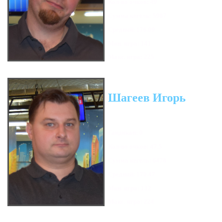
Кол-во очков: 49
Сумма кегель: 5987
Средний: 176.09
Мин. игра: 141
Макс. игра: 225
Шагеев Игорь
Гандикап: 0
Кол-во очков: 47.5
Сумма кегель: 6478
Средний: 170.47
Мин. игра: 132
Макс. игра: 224