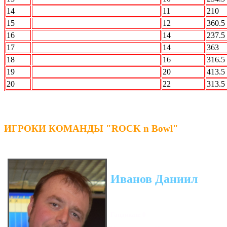
14
Лесопилка
11
210
15
Вежливые люди
12
360.5
16
АВТО.ru
14
237.5
17
Кристалл
14
363
18
ПО Барабану
16
316.5
19
АВАНГАРД
20
413.5
20
РЕСПЕКТ
22
313.5
ИГРОКИ КОМАНДЫ "ROCK n Bowl"
Иванов Даниил
Гандикап: 0