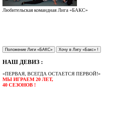
Любительская командная Лига «БАКС»
Положение Лиги «БАКС»
Хочу в Лигу «Бакс» !
НАШ ДЕВИЗ :
«ПЕРВАЯ, ВСЕГДА ОСТАЕТСЯ ПЕРВОЙ!»
МЫ ИГРАЕМ 20 ЛЕТ,
40 СЕЗОНОВ !
Лига «БАКС» – родоначальник
любительсих лиг боулинга в
России. Открытие первой лиги
состоялось в сентябре 2000 года,
и это была самая первая
любительская лига боулинга в
России.