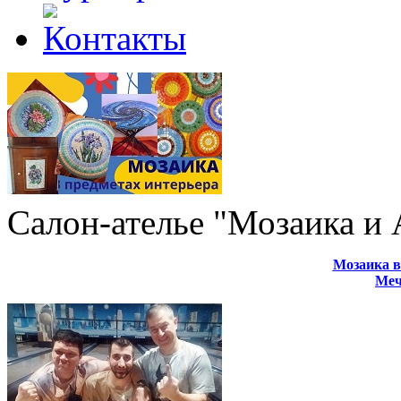
Салон-ателье "Мозаика и
Мозаика в
Меч