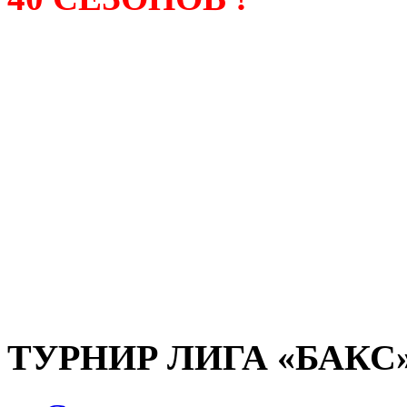
Лига «БАКС» – родонача
любительсих лиг боулинга
России. Открытие первой
состоялось в сентябре 200
и это была самая первая
любительская лига боулин
России.
ТУРНИР ЛИГА «БАКС