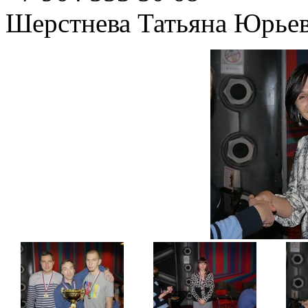
Шерстнева Татьяна Юрье