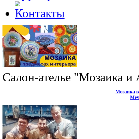
Салон-ателье "Мозаика и
Мозаика в
Меч