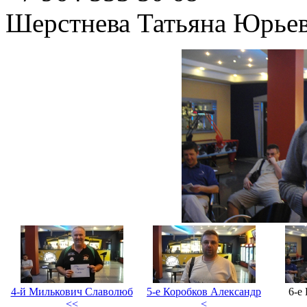
Шерстнева Татьяна Юрье
4-й Милькович Славолюб
5-е Коробков Александр
6-е
<<
<