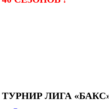
Лига «БАКС» – родонача
любительсих лиг боулинга
России. Открытие первой
состоялось в сентябре 200
и это была самая первая
любительская лига боулин
России.
ТУРНИР ЛИГА «БАКС