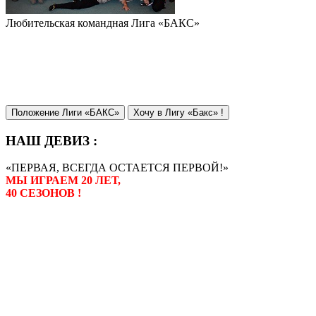
Любительская командная Лига «БАКС»
Положение Лиги «БАКС»
Хочу в Лигу «Бакс» !
НАШ ДЕВИЗ :
«ПЕРВАЯ, ВСЕГДА ОСТАЕТСЯ ПЕРВОЙ!»
МЫ ИГРАЕМ 20 ЛЕТ,
40 СЕЗОНОВ !
Лига «БАКС» – родоначальник
любительсих лиг боулинга в
России. Открытие первой лиги
состоялось в сентябре 2000 года,
и это была самая первая
любительская лига боулинга в
России.