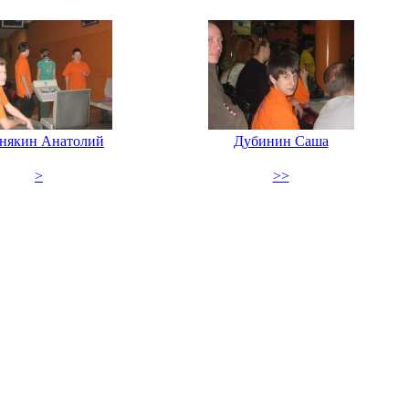
някин Анатолий
Дубинин Саша
>
>>