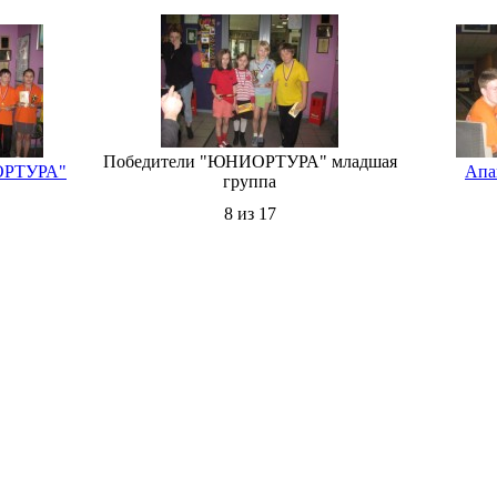
Победители "ЮНИОРТУРА" младшая
ОРТУРА"
Апа
группа
8 из 17