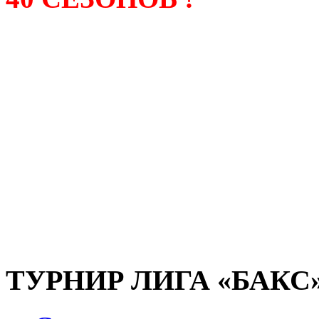
Лига «БАКС» – родонача
любительсих лиг боулинга
России. Открытие первой
состоялось в сентябре 200
и это была самая первая
любительская лига боулин
России.
ТУРНИР ЛИГА «БАКС