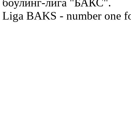
боулинг-лига "БАКС".
Liga BAKS - number one f