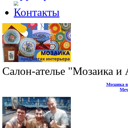
Салон-ателье "Мозаика и
Мозаика в
Меч