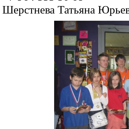
Шерстнева Татьяна Юрье