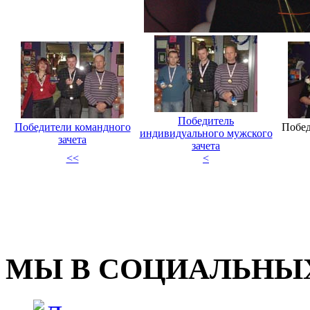
Победитель
Победители командного
Побед
индивидуального мужского
зачета
зачета
<<
<
МЫ В СОЦИАЛЬНЫХ