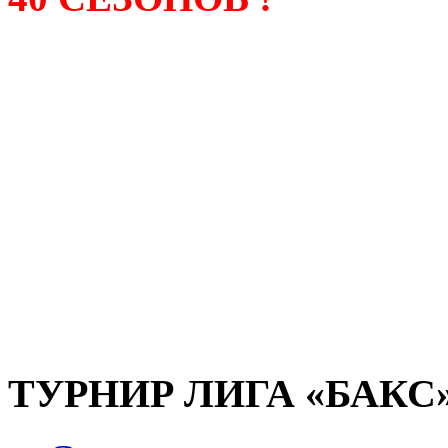
Лига «БАКС» – родонача
любительсих лиг боулинга
России. Открытие первой
состоялось в сентябре 200
и это была самая первая
любительская лига боулин
России.
ТУРНИР ЛИГА «БАКС