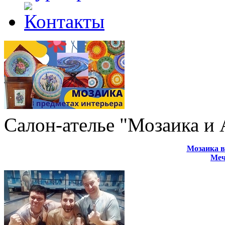
Салон-ателье "Мозаика и
Мозаика в
Меч