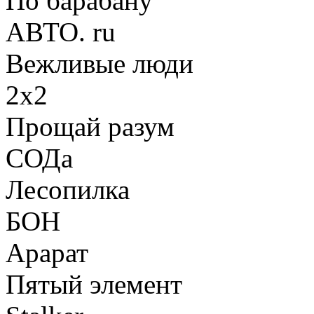
По барабану
АВТО. ru
Вежливые люди
2х2
Прощай разум
СОДа
Лесопилка
БОН
Арарат
Пятый элемент