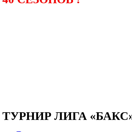
Лига «БАКС» – родонача
любительсих лиг боулинга
России. Открытие первой
состоялось в сентябре 200
и это была самая первая
любительская лига боулин
России.
ТУРНИР ЛИГА «БАКС