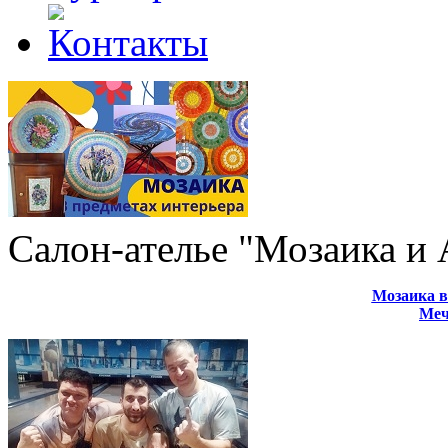
Салон-ателье "Мозаика и
Мозаика в
Меч