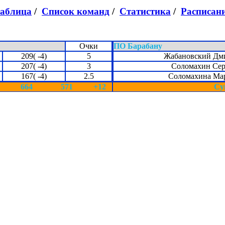
таблица
/
Список команд
/
Статистика
/
Расписан
Очки
ПО Барабану
209( -4)
5
Жабановский Дм
207( -4)
3
Соломахин Сер
167( -4)
2.5
Соломахина Ма
664
571
+12
Су