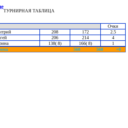
ие
ТУРНИРНАЯ ТАБЛИЦА
Очки
итрий
208
172
2.5
гей
206
214
4
рина
138( 8)
166( 8)
1
мма
560
560
+0