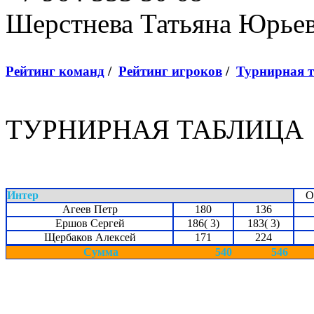
Шерстнева Татьяна Юрье
Рейтинг команд
/
Рейтинг игроков
/
Турнирная 
ТУРНИРНАЯ ТАБЛИЦА
Интер
О
Агеев Петр
180
136
Ершов Сергей
186( 3)
183( 3)
Щербаков Алексей
171
224
Сумма
540
546