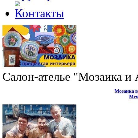
Салон-ателье "Мозаика и
Мозаика в
Меч