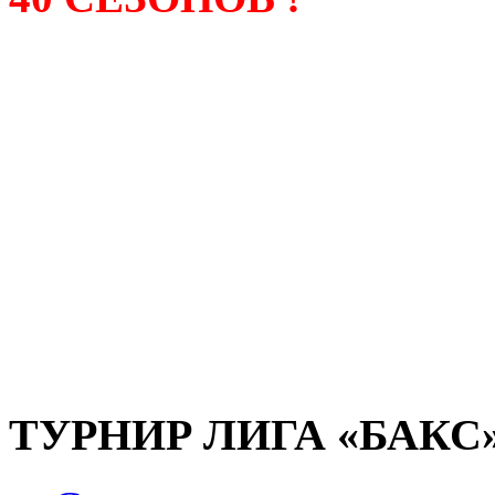
Лига «БАКС» – родонача
любительсих лиг боулинга
России. Открытие первой
состоялось в сентябре 200
и это была самая первая
любительская лига боулин
России.
ТУРНИР ЛИГА «БАКС