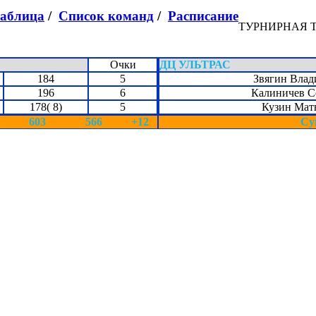
таблица
/
Список команд
/
Расписание
ТУРНИРНАЯ 
Очки
ДЦ УЛЬТРАС
184
5
Звягин Вла
196
6
Калиничев С
178( 8)
5
Кузин Мат
603
566
+12
Су