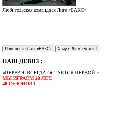
Любительская командная Лига «БАКС»
Положение Лиги «БАКС»
Хочу в Лигу «Бакс» !
НАШ ДЕВИЗ :
«ПЕРВАЯ, ВСЕГДА ОСТАЕТСЯ ПЕРВОЙ!»
МЫ ИГРАЕМ 20 ЛЕТ,
40 СЕЗОНОВ !
Лига «БАКС» – родоначальник
любительсих лиг боулинга в
России. Открытие первой лиги
состоялось в сентябре 2000 года,
и это была самая первая
любительская лига боулинга в
России.