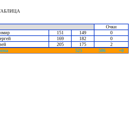
ТАБЛИЦА
Очки
димир
151
149
0
ергей
169
182
0
вей
205
175
2
мма
525
506
+0