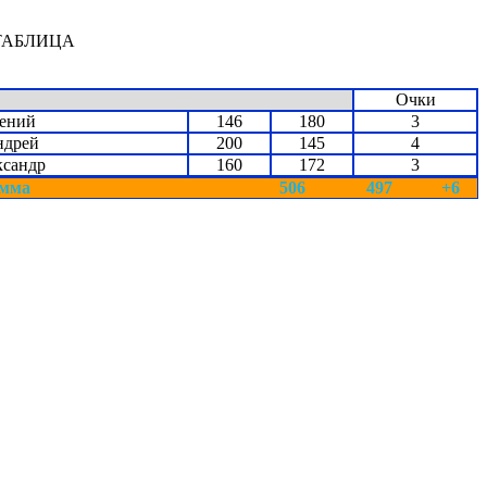
ТАБЛИЦА
Очки
ений
146
180
3
ндрей
200
145
4
ксандр
160
172
3
мма
506
497
+6