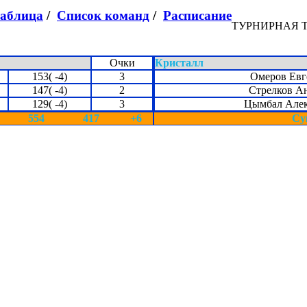
таблица
/
Список команд
/
Расписание
ТУРНИРНАЯ 
Очки
Кристалл
153( -4)
3
Омеров Евг
147( -4)
2
Стрелков А
129( -4)
3
Цымбал Але
554
417
+6
Су