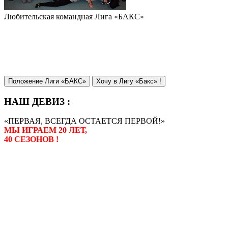
Любительская командная Лига «БАКС»
Положение Лиги «БАКС»
Хочу в Лигу «Бакс» !
НАШ ДЕВИЗ :
«ПЕРВАЯ, ВСЕГДА ОСТАЕТСЯ ПЕРВОЙ!»
МЫ ИГРАЕМ 20 ЛЕТ,
40 СЕЗОНОВ !
Лига «БАКС» – родоначальник
любительсих лиг боулинга в
России. Открытие первой лиги
состоялось в сентябре 2000 года,
и это была самая первая
любительская лига боулинга в
России.