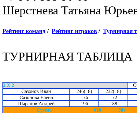
Шерстнева Татьяна Юрье
Рейтинг команд
/
Рейтинг игроков
/
Турнирная 
ТУРНИРНАЯ ТАБЛИЦА
2 X 2
О
Сазонов Иван
246( -8)
232( -8)
Сазонова Елена
176
172
Шарапов Андрей
196
188
Сумма
610
584