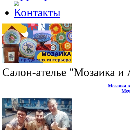
Салон-ателье "Мозаика и
Мозаика в
Меч