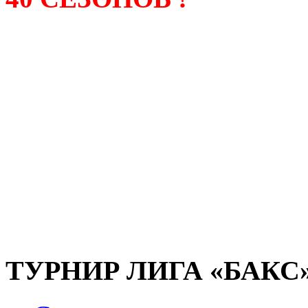
Лига «БАКС» – родонача
любительсих лиг боулинга
России. Открытие первой
состоялось в сентябре 200
и это была самая первая
любительская лига боулин
России.
ТУРНИР ЛИГА «БАКС