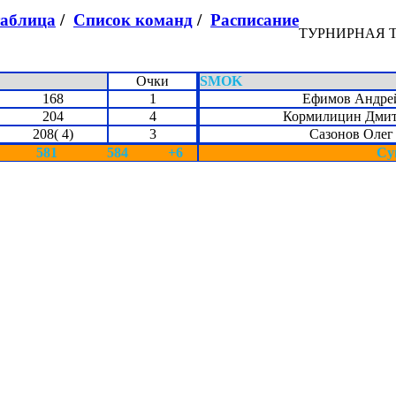
таблица
/
Список команд
/
Расписание
ТУРНИРНАЯ 
Очки
SMOK
168
1
Ефимов Андре
204
4
Кормилицин Дми
208( 4)
3
Сазонов Олег
581
584
+6
Су