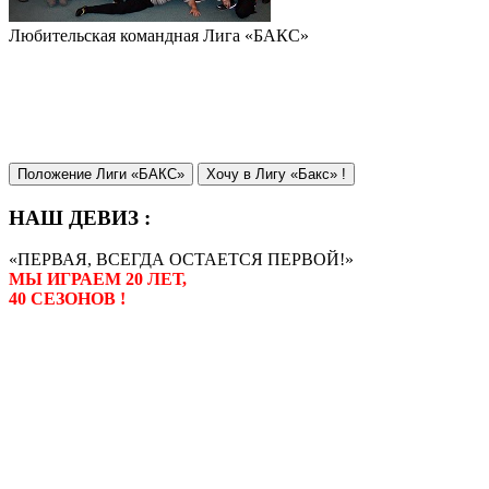
Любительская командная Лига «БАКС»
Положение Лиги «БАКС»
Хочу в Лигу «Бакс» !
НАШ ДЕВИЗ :
«ПЕРВАЯ, ВСЕГДА ОСТАЕТСЯ ПЕРВОЙ!»
МЫ ИГРАЕМ 20 ЛЕТ,
40 СЕЗОНОВ !
Лига «БАКС» – родоначальник
любительсих лиг боулинга в
России. Открытие первой лиги
состоялось в сентябре 2000 года,
и это была самая первая
любительская лига боулинга в
России.