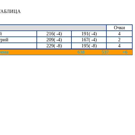
ТАБЛИЦА
Очки
й
216( -4)
191( -4)
4
трий
209( -4)
167( -4)
2
229( -8)
195( -8)
4
мма
638
537
+6