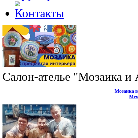
Салон-ателье "Мозаика и
Мозаика в
Меч