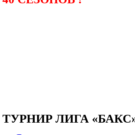
Лига «БАКС» – родонача
любительсих лиг боулинга
России. Открытие первой
состоялось в сентябре 200
и это была самая первая
любительская лига боулин
России.
ТУРНИР ЛИГА «БАКС