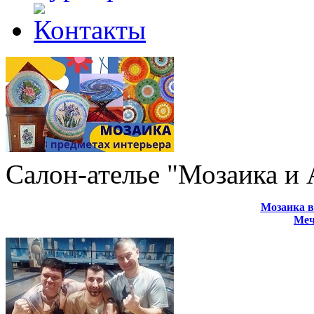
Салон-ателье "Мозаика и
Мозаика в
Меч