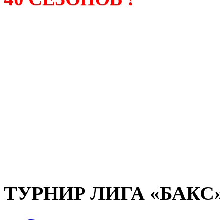
Лига «БАКС» – родонача
любительсих лиг боулинга
России. Открытие первой
состоялось в сентябре 200
и это была самая первая
любительская лига боулин
России.
ТУРНИР ЛИГА «БАКС