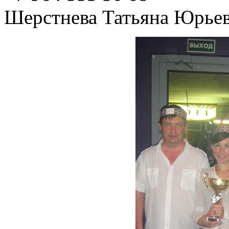
Шерстнева Татьяна Юрье