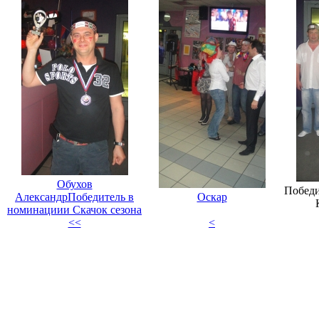
Обухов
Победи
АлександрПобедитель в
Оскар
номинациии Скачок сезона
<<
<