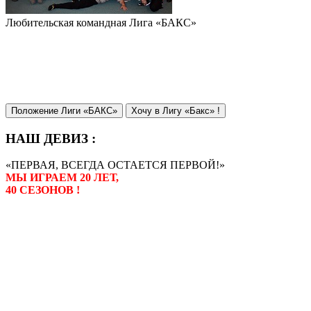
Любительская командная Лига «БАКС»
Положение Лиги «БАКС»
Хочу в Лигу «Бакс» !
НАШ ДЕВИЗ :
«ПЕРВАЯ, ВСЕГДА ОСТАЕТСЯ ПЕРВОЙ!»
МЫ ИГРАЕМ 20 ЛЕТ,
40 СЕЗОНОВ !
Лига «БАКС» – родоначальник
любительсих лиг боулинга в
России. Открытие первой лиги
состоялось в сентябре 2000 года,
и это была самая первая
любительская лига боулинга в
России.