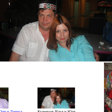
Юля и Лариса
Кузнецов Илья и Юля