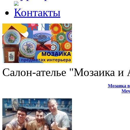
Салон-ателье "Мозаика и
Мозаика в
Меч