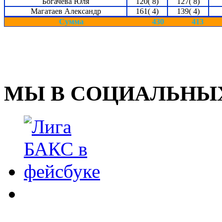
Богачева Юля
120( 8)
127( 8)
Магатаев Александр
161( 4)
139( 4)
Сумма
430
413
МЫ В СОЦИАЛЬНЫХ