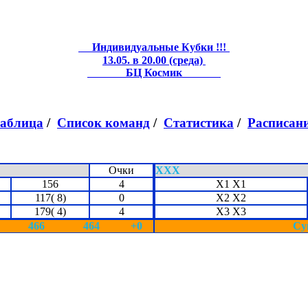
Индивидуальные Кубки !!!
13.05. в 20.00 (среда)
БЦ Космик
таблица
/
Список команд
/
Статистика
/
Расписан
Очки
ХХХ
156
4
Х1 Х1
117( 8)
0
Х2 Х2
179( 4)
4
Х3 Х3
466
464
+0
Су