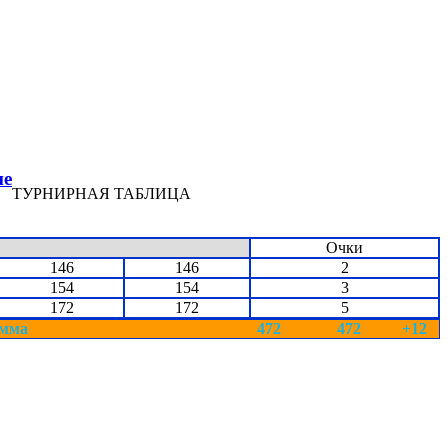
ие
ТУРНИРНАЯ ТАБЛИЦА
Очки
146
146
2
154
154
3
172
172
5
мма
472
472
+12