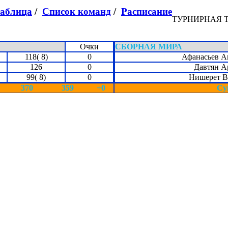
таблица
/
Список команд
/
Расписание
ТУРНИРНАЯ 
Очки
СБОРНАЯ МИРА
118( 8)
0
Афанасьев А
126
0
Давтян А
99( 8)
0
Нишерет В
370
359
+0
Су