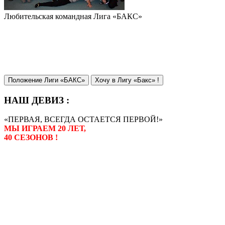
Любительская командная Лига «БАКС»
Положение Лиги «БАКС»
Хочу в Лигу «Бакс» !
НАШ ДЕВИЗ :
«ПЕРВАЯ, ВСЕГДА ОСТАЕТСЯ ПЕРВОЙ!»
МЫ ИГРАЕМ 20 ЛЕТ,
40 СЕЗОНОВ !
Лига «БАКС» – родоначальник
любительсих лиг боулинга в
России. Открытие первой лиги
состоялось в сентябре 2000 года,
и это была самая первая
любительская лига боулинга в
России.