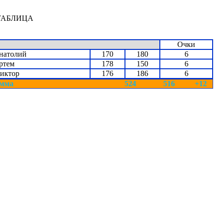
ТАБЛИЦА
Очки
натолий
170
180
6
ртем
178
150
6
иктор
176
186
6
мма
524
516
+12