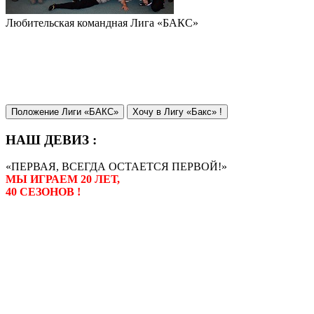
Любительская командная Лига «БАКС»
Положение Лиги «БАКС»
Хочу в Лигу «Бакс» !
НАШ ДЕВИЗ :
«ПЕРВАЯ, ВСЕГДА ОСТАЕТСЯ ПЕРВОЙ!»
МЫ ИГРАЕМ 20 ЛЕТ,
40 СЕЗОНОВ !
Лига «БАКС» – родоначальник
любительсих лиг боулинга в
России. Открытие первой лиги
состоялось в сентябре 2000 года,
и это была самая первая
любительская лига боулинга в
России.