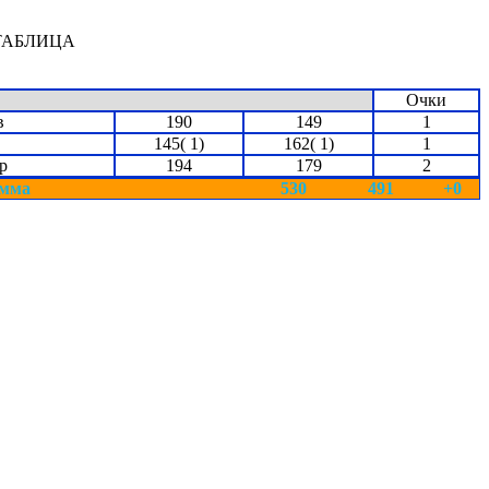
ТАБЛИЦА
Очки
в
190
149
1
145( 1)
162( 1)
1
р
194
179
2
мма
530
491
+0