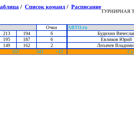
таблица
/
Список команд
/
Расписание
ТУРНИРНАЯ 
Очки
АВТО.ru
213
194
6
Будихин Вячесла
195
187
6
Евликов Юрий
149
162
2
Лихачев Владими
557
543
+12
Су