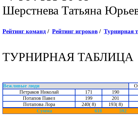
Шерстнева Татьяна Юрье
Рейтинг команд
/
Рейтинг игроков
/
Турнирная 
ТУРНИРНАЯ ТАБЛИЦА
Вежливые люди
О
Петраков Николай
171
190
Потапов Павел
199
201
Потапова Лора
240( 8)
193( 8)
Сумма
618
592