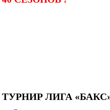
Лига «БАКС» – родонача
любительсих лиг боулинга
России. Открытие первой
состоялось в сентябре 200
и это была самая первая
любительская лига боулин
России.
ТУРНИР ЛИГА «БАКС