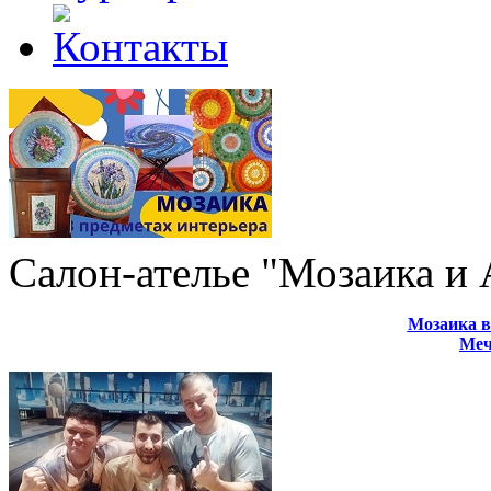
Салон-ателье "Мозаика и
Мозаика в
Меч