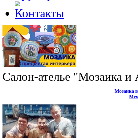
Салон-ателье "Мозаика и
Мозаика в
Меч