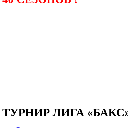
Лига «БАКС» – родонача
любительсих лиг боулинга
России. Открытие первой
состоялось в сентябре 200
и это была самая первая
любительская лига боулин
России.
ТУРНИР ЛИГА «БАКС