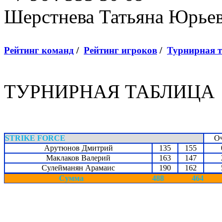
Шерстнева Татьяна Юрье
Рейтинг команд
/
Рейтинг игроков
/
Турнирная 
ТУРНИРНАЯ ТАБЛИЦА
STRIKE FORCE
О
Арутюнов Дмитрий
135
155
Маклаков Валерий
163
147
Сулейманян Арамаис
190
162
Сумма
488
464