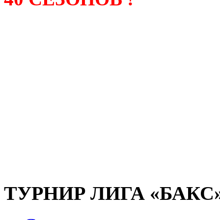
Лига «БАКС» – родонача
любительсих лиг боулинга
России. Открытие первой
состоялось в сентябре 200
и это была самая первая
любительская лига боулин
России.
ТУРНИР ЛИГА «БАКС