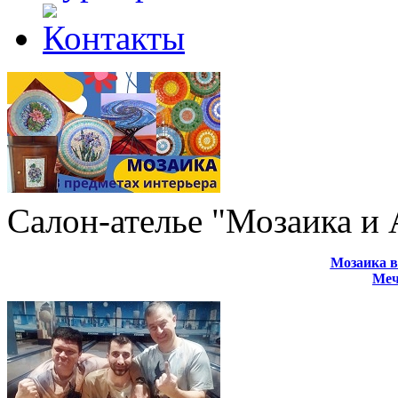
Салон-ателье "Мозаика и
Мозаика в
Меч