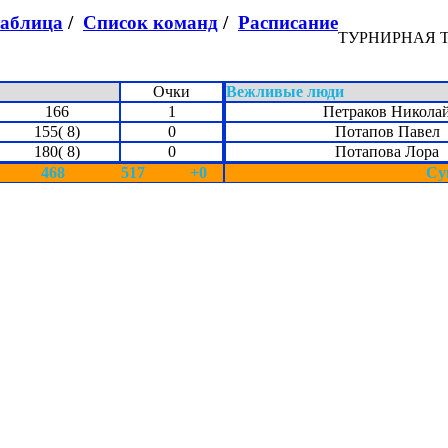
таблица
/
Список команд
/
Расписание
ТУРНИРНАЯ 
Очки
Вежливые люди
166
1
Петраков Никола
155( 8)
0
Потапов Павел
180( 8)
0
Потапова Лора
468
517
+0
Су