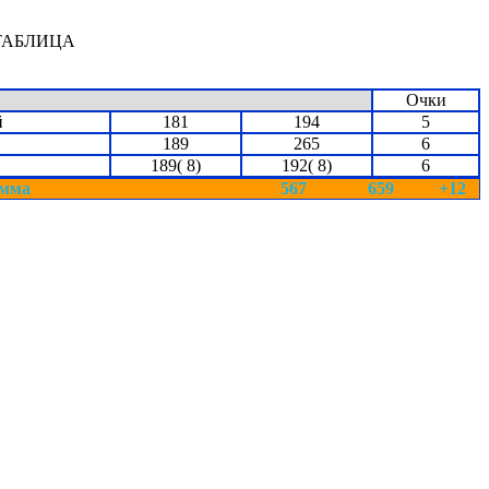
ТАБЛИЦА
Очки
й
181
194
5
189
265
6
189( 8)
192( 8)
6
мма
567
659
+12