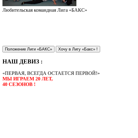
Любительская командная Лига «БАКС»
Положение Лиги «БАКС»
Хочу в Лигу «Бакс» !
НАШ ДЕВИЗ :
«ПЕРВАЯ, ВСЕГДА ОСТАЕТСЯ ПЕРВОЙ!»
МЫ ИГРАЕМ 20 ЛЕТ,
40 СЕЗОНОВ !
Лига «БАКС» – родоначальник
любительсих лиг боулинга в
России. Открытие первой лиги
состоялось в сентябре 2000 года,
и это была самая первая
любительская лига боулинга в
России.