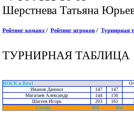
Шерстнева Татьяна Юрье
Рейтинг команд
/
Рейтинг игроков
/
Турнирная 
ТУРНИРНАЯ ТАБЛИЦА
ROCK n Bowl
О
Иванов Даниил
147
147
Магатаев Александр
144
150
Шагеев Игорь
203
161
Сумма
494
458