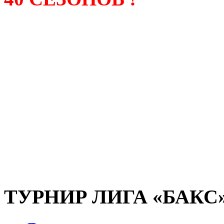
Лига «БАКС» – родонача
любительсих лиг боулинга
России. Открытие первой
состоялось в сентябре 200
и это была самая первая
любительская лига боулин
России.
ТУРНИР ЛИГА «БАКС