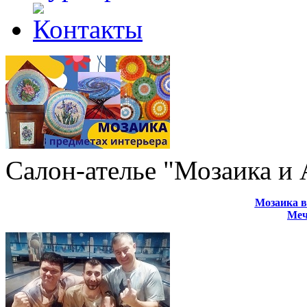
Салон-ателье "Мозаика и
Мозаика в
Меч