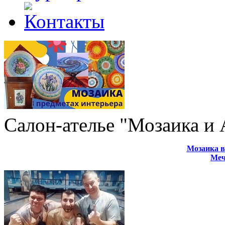
Салон-ателье "Мозаика и
Мозаика в
Меч