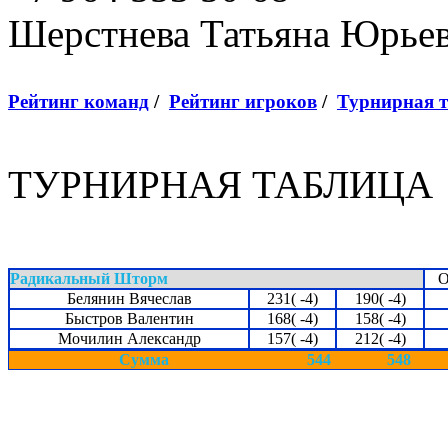
Шерстнева Татьяна Юрье
Рейтинг команд
/
Рейтинг игроков
/
Турнирная 
ТУРНИРНАЯ ТАБЛИЦА
Радикальный Шторм
О
Белянин Вячеслав
231( -4)
190( -4)
Быстров Валентин
168( -4)
158( -4)
Мочилин Александр
157( -4)
212( -4)
Сумма
544
548