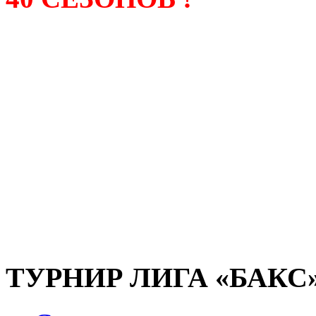
Лига «БАКС» – родонача
любительсих лиг боулинга
России. Открытие первой
состоялось в сентябре 200
и это была самая первая
любительская лига боулин
России.
ТУРНИР ЛИГА «БАКС