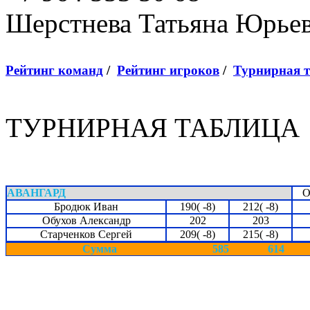
Шерстнева Татьяна Юрье
Рейтинг команд
/
Рейтинг игроков
/
Турнирная 
ТУРНИРНАЯ ТАБЛИЦА
АВАНГАРД
О
Бродюк Иван
190( -8)
212( -8)
Обухов Александр
202
203
Старченков Сергей
209( -8)
215( -8)
Сумма
585
614