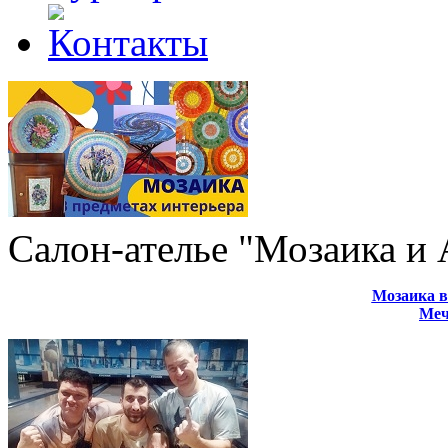
Салон-ателье "Мозаика и
Мозаика в
Меч