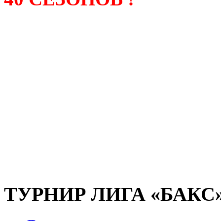
Лига «БАКС» – родонача
любительсих лиг боулинга
России. Открытие первой
состоялось в сентябре 200
и это была самая первая
любительская лига боулин
России.
ТУРНИР ЛИГА «БАКС